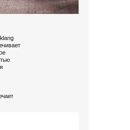
klang
печивает
ое
стью
я
ечает