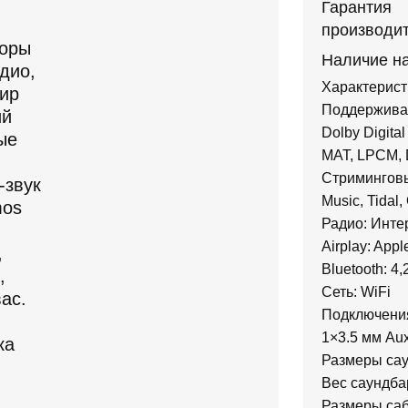
Гарантия
производит
зоры
Наличие на
дио,
Характеристи
ир
Поддерживае
ий
Dolby Digita
ые
MAT, LPCM, D
Стриминговы
-звук
Music, Tidal
mos
Радио: Интер
Airplay: Appl
,
Bluetooth: 4,
,
Сеть: WiFi
ас.
Подключения 
1×3.5 мм Aux
ка
Размеры сау
Вес саундбар
Размеры саб