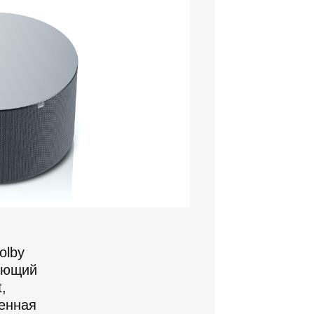
olby
ающий
,
енная