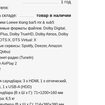
1 год
еля:
 складе:
товар в наличии
ки Loewe klang bar5 mr & sub5
мые форматы файлов: Dolby Digital,
l Plus, Dolby TrueHD, Dolby Atmos, Dolby
TS:X, DTS Virtual: X
е сервисы: Spotify, Deezer, Amazon
, Qobuz
нет-радио (TuneIn)
e AirPlay 2
2
саундбара: 3 x HDMI, 1 x оптический,
, 1 x USB-A (HDD)
ндбара (В x Ш x Г): 71×1200×160 мм
а: 6,5 кг
вуфера (В x Ш x Г): 214×380×380 мм