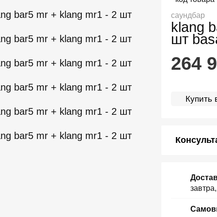
саундбар
klang b
шт basa
264 
Купить в
Консульт
Достав
завтра
Самов