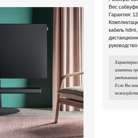
Вес сабвуфер
Гарантия: 1
Комплектация
кабель hdmi,
дистанционн
руководство
Характерис
изменены пр
уведомления
Если Вы наш
пожалуйста