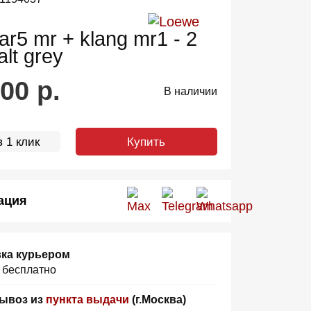
ar5 mr + klang mr1 - 2
lt grey
900
р.
В наличии
 1 клик
Купить
ация
ка курьером
, бесплатно
ывоз из
пункта выдачи
(г.Москва)