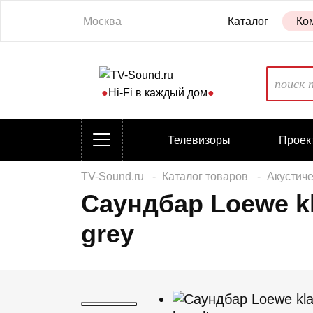
Москва
Каталог
Ко
●
Hi-Fi в каждый дом
●
Телевизоры
Проек
TV-Sound.ru
Каталог товаров
Акустич
Саундбар Loewe kla
grey