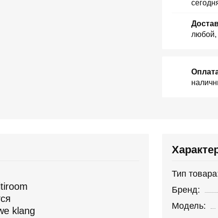
сегодн
Достав
любой,
Оплат
наличн
Характе
Тип товара
tiroom
Бренд:
тся
Модель:
e klang