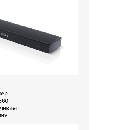
фер
360
чивает
ну.