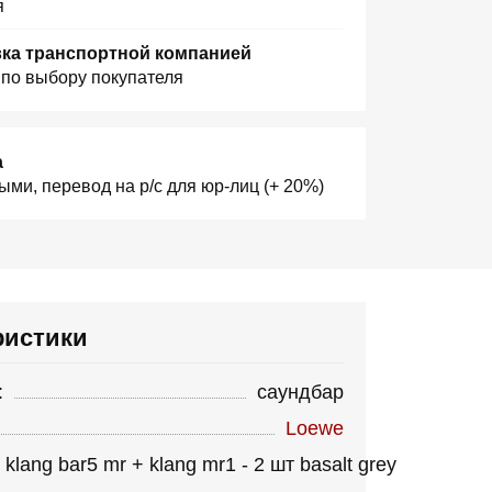
я
ка транспортной компанией
 по выбору покупателя
а
ыми, перевод на р/с для юр-лиц (+ 20%)
ристики
:
саундбар
Loewe
klang bar5 mr + klang mr1 - 2 шт basalt grey