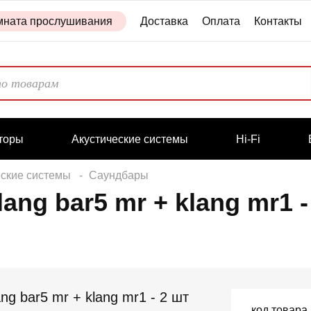
мната прослушивания
Доставка
Оплата
Контакты
торы
Акустические системы
Hi-Fi
еские системы
Саундбары
ng bar5 mr + klang mr1 - 
код товара