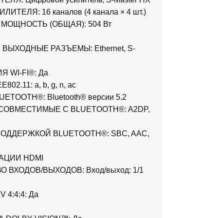
ИТЕЛЯ: 16 каналов (4 канала × 4 шт.)
МОЩНОСТЬ (ОБЩАЯ): 504 Вт
ВЫХОДНЫЕ РАЗЪЕМЫ: Ethernet, S-
 WI-FI®: Да
02.11: a, b, g, n, ac
ETOOTH®: Bluetooth® версии 5.2
СОВМЕСТИМЫЕ С BLUETOOTH®: A2DP,
ПОДДЕРЖКОЙ BLUETOOTH®: SBC, AAC,
АЦИИ HDMI
 ВХОДОВ/ВЫХОДОВ: Вход/выход: 1/1
V 4:4:4: Да