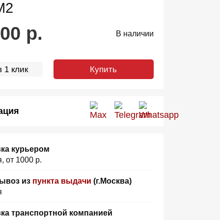
M2
500
р.
В наличии
 1 клик
Купить
ация
ка курьером
, от 1000 р.
ывоз из
пункта выдачи
(г.Москва)
я
ка транспортной компанией