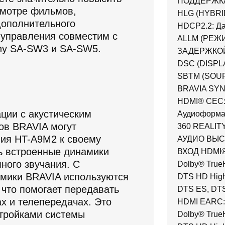
ПОДДЕРЖКА
смотре фильмов,
HLG (HYBRI
дополнительного
HDCP2.2: Д
 управления совместим с
ALLM (РЕЖ
ny SA-SW3 и SA-SW5.
ЗАДЕРЖКОЙ
DSC (DISPL
SBTM (SOUR
BRAVIA SYN
HDMI® CEC:
ции с акустическим
Аудиоформ
ов BRAVIA могут
360 REALITY
ния HT-A9M2 к своему
АУДИО ВЫС
ть встроенные динамики
ВХОД HDMI®: 
ного звучания. С
Dolby® True
амики BRAVIA используются
DTS HD High 
 что помогает передавать
DTS ES, DTS 
х и телепередачах. Это
HDMI EARC: D
стройками системы
Dolby® True