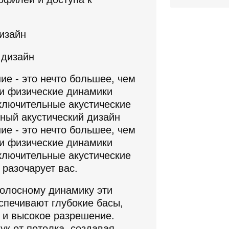
изайн
е - это нечто большее, чем
ши физические динамики
ключительные акустические
ный акустический дизайн
е - это нечто большее, чем
ши физические динамики
ключительные акустические
 разочарует вас.
олосному динамику эти
спечивают глубокие басы,
 и высокое разрешение.
к от потолка, создавая