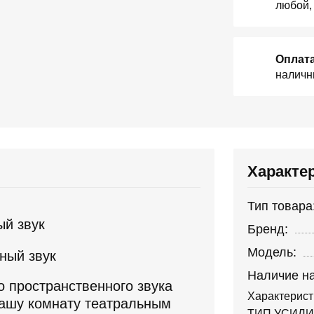
любой,
Оплат
наличн
Характе
Тип товара
ый звук
Бренд:
Модель:
Наличие на
о пространственного звука
Характерист
ашу комнату театральным
ТИП УСИЛИТ