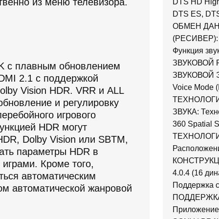
твенно из меню телевизора.
DTS HD High 
DTS ES, DTS
ОБМЕН ДА
(РЕСИВЕР):
Функция зву
ЗВУКОВОЙ Р
4K с плавным обновлением
ЗВУКОВОЙ ЭФ
HDMI 2.1 с поддержкой
Voice Mode 
lby Vision HDR. VRR и ALL
ТЕХНОЛОГ
обновление и регулировку
ЗВУКА: Техн
перебойного игрового
360 Spatial 
функцией HDR могут
ТЕХНОЛОГИЯ
DR, Dolby Vision или SBTM,
Расположен
вать параметры HDR в
КОНСТРУКЦИ
играми. Кроме того,
4.0.4 (16 ди
ться автоматическим
Поддержка с
ом автоматической жанровой
ПОДДЕРЖКА С
Приложение