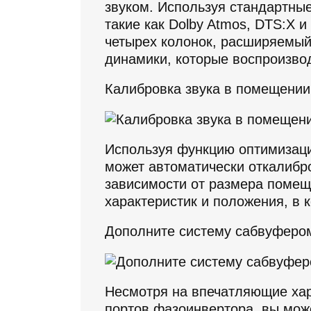
звуком. Используя стандартны
такие как Dolby Atmos, DTS:X и
четырех колонок, расширяемый
динамики, которые воспроизвод
Калибровка звука в помещении
Используя функцию оптимизаци
может автоматически откалибро
зависимости от размера помеще
характеристик и положения, в 
Дополните систему сабвуферо
Несмотря на впечатляющие хар
портов фазоинвертора, вы мож