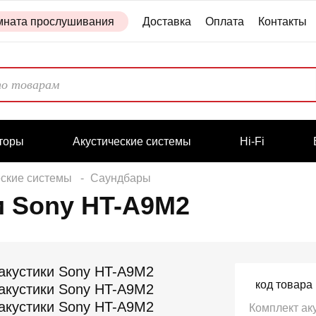
мната прослушивания
Доставка
Оплата
Контакты
торы
Акустические системы
Hi-Fi
еские системы
Саундбары
и Sony HT-A9M2
код товара
Комплект ак