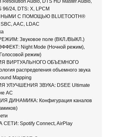
Resolution Audio, DTS HD Master Audio,
 96/24, DTS: X, LPCM
ННЫМИ С ПОМОЩЬЮ BLUETOOTH®
 SBC, AAC, LDAC
ка
ЕЖИМ: Звуковое поле (ВКЛ./ВЫКЛ.)
ФЕКТ: Night Mode (Ночной режим),
(Голосовой режим)
ИЯ ВИРТУАЛЬНОГО ОБЪЕМНОГО
ология распределения объемного звука
Sound Mapping
 УЛУЧШЕНИЯ ЗВУКА: DSEE Ultimate
ие АС
Я ДИНАМИКА: Конфигурация каналов
намиков)
ети
ЕТИ: Spotify Connect, AirPlay