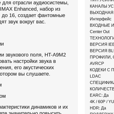
е для отрасли аудиосистемы,
КАНАЛЫ УСИЛ
 IMAX Enhanced, набор из
ВЫХОДНАЯ 
 до 16, создает фантомные
Интерфейс
ят звук вокруг вас.
ВХОДНЫЕ И 
Center Out
ТЕХНОЛОГИЯ
ВЕРСИЯ IEEE8
ВЕРСИЯ BLU
и звукового поля, HT-A9M2
ПРОФИЛИ, 
вать настройки звука в
AVRCP
ния, его акустических
КОДЕКИ С 
котором вы слушаете.
LDAC
СПЕЦИФИК
м
КОЛИЧЕСТВО
EARC: Да
4K / 60P / YU
актеристики динамиков и их
HDR: Да
ете значительно повысить