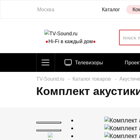
Москва
Каталог
Ко
●
Hi-Fi в каждый дом
●
Телевизоры
Проек
TV-Sound.ru
Каталог товаров
Акустич
Комплект акустик