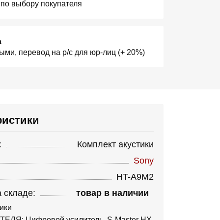
 по выбору покупателя
а
ыми, перевод на р/с для юр-лиц (+ 20%)
ристики
:
Комплект акустики
Sony
HT-A9M2
 складе:
товар в наличии
ики
ЕЛЯ: Цифровой усилитель, S-Master HX