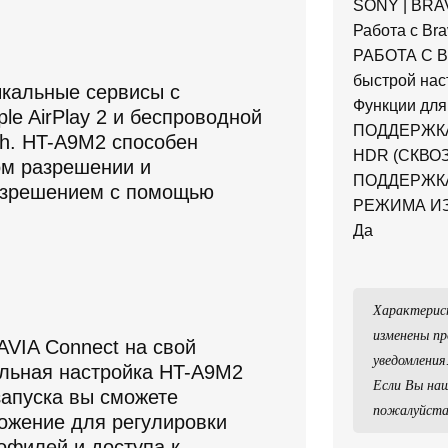
SONY | BRA
Работа c Bra
РАБОТА С BR
быстрой нас
кальные сервисы с
Функции для​
ple AirPlay 2 и беспроводной
ПОДДЕРЖК
th. HT-A9M2 способен
HDR (СКВО
ом разрешении и
ПОДДЕРЖК
разрешением с помощью
РЕЖИМА ИЗ
Да
Характерис
изменены пр
AVIA Connect на свой
уведомления
льная настройка HT-A9M2
Если Вы наш
запуска вы сможете
пожалуйста
ожение для регулировки
офилей и доступа к