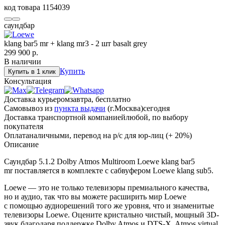
код товара
1154039
саундбар
klang bar5 mr + klang mr3 - 2 шт basalt grey
299 900
р.
В наличии
Купить
Купить в 1 клик
Консультация
Доставка курьером
завтра, бесплатно
Самовывоз из
пункта выдачи
(г.Москва)
сегодня
Доставка транспортной компанией
любой, по выбору
покупателя
Оплата
наличными, перевод на р/с для юр-лиц (+ 20%)
Описание
Саундбар 5.1.2 Dolby Atmos Multiroom Loewe klang bar5
mr поставляется в комплекте с сабвуфером Loewe klang sub5.
Loewe — это не только телевизоры премиального качества,
но и аудио, так что вы можете расширить мир Loewe
с помощью аудиорешений того же уровня, что и знаменитые
телевизоры Loewe. Оцените кристально чистый, мощный 3D-
звук благодаря поддержке Dolby Atmos и DTS-X. Atmos virtual