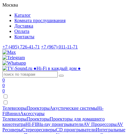
Москва
Каталог
Комната прослушивания
Доставка
Оплата
Контакты
+7 (495) 726-41-71
+7 (967) 011-11-71
●
Hi-Fi в каждый дом
●
0
0
0
Телевизоры
Проекторы
Акустические системы
Hi-
Fi
Винил
Аксессуары
Телевизоры
Проекторы
Проекторы для домашнего
кинотеатра
HI-FI
Blu-ray проигрыватели
AV Процессоры
AV
Ресиверы
Стереоресиверы
CD проигрыватели
Интегральные