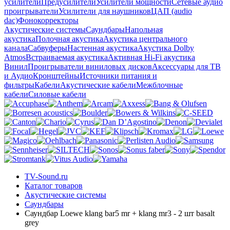
усилители
Предусилители
Усилители мощности
Сетевые аудио
проигрыватели
Усилители для наушников
ЦАП (audio
dac)
Фонокорректоры
Акустические системы
Саундбары
Напольная
акустика
Полочная акустика
Акустика центрального
канала
Сабвуферы
Настенная акустика
Акустика Dolby
Atmos
Встраиваемая акустика
Активная Hi-Fi акустика
Винил
Проигрыватели виниловых дисков
Аксессуары для ТВ
и Аудио
Кронштейны
Источники питания и
фильтры
Кабели
Акустические кабели
Межблочные
кабели
Силовые кабели
TV-Sound.ru
Каталог товаров
Акустические системы
Саундбары
Саундбар Loewe klang bar5 mr + klang mr3 - 2 шт basalt
grey