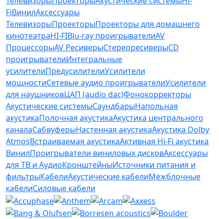
Телевизоры
Проекторы
Акустические системы
Hi-
Fi
Винил
Аксессуары
Телевизоры
Проекторы
Проекторы для домашнего
кинотеатра
HI-FI
Blu-ray проигрыватели
AV
Процессоры
AV Ресиверы
Стереоресиверы
CD
проигрыватели
Интегральные
усилители
Предусилители
Усилители
мощности
Сетевые аудио проигрыватели
Усилители
для наушников
ЦАП (audio dac)
Фонокорректоры
Акустические системы
Саундбары
Напольная
акустика
Полочная акустика
Акустика центрального
канала
Сабвуферы
Настенная акустика
Акустика Dolby
Atmos
Встраиваемая акустика
Активная Hi-Fi акустика
Винил
Проигрыватели виниловых дисков
Аксессуары
для ТВ и Аудио
Кронштейны
Источники питания и
фильтры
Кабели
Акустические кабели
Межблочные
кабели
Силовые кабели