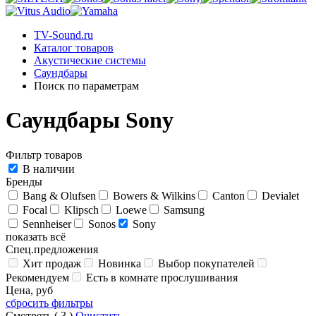
TV-Sound.ru
Каталог товаров
Акустические системы
Саундбары
Поиск по параметрам
Саундбары Sony
Фильтр товаров
В наличии
Бренды
Bang & Olufsen
Bowers & Wilkins
Canton
Devialet
Focal
Klipsch
Loewe
Samsung
Sennheiser
Sonos
Sony
показать всё
Спец.предложения
Хит продаж
Новинка
Выбор покупателей
Рекомендуем
Есть в комнате прослушивания
Цена, руб
сбросить фильтры
Смотреть (
3
)
Очистить