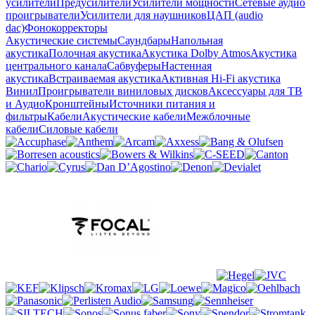
усилители
Предусилители
Усилители мощности
Сетевые аудио
проигрыватели
Усилители для наушников
ЦАП (audio
dac)
Фонокорректоры
Акустические системы
Саундбары
Напольная
акустика
Полочная акустика
Акустика Dolby Atmos
Акустика
центрального канала
Сабвуферы
Настенная
акустика
Встраиваемая акустика
Активная Hi-Fi акустика
Винил
Проигрыватели виниловых дисков
Аксессуары для ТВ
и Аудио
Кронштейны
Источники питания и
фильтры
Кабели
Акустические кабели
Межблочные
кабели
Силовые кабели