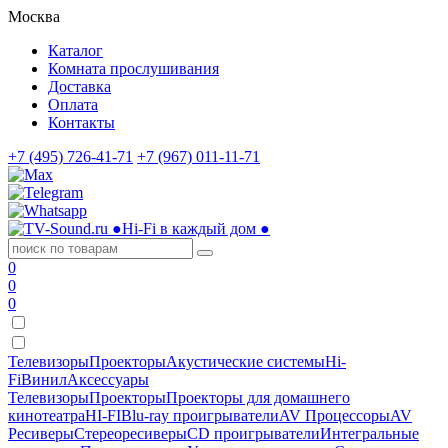
Москва
Каталог
Комната прослушивания
Доставка
Оплата
Контакты
+7 (495) 726-41-71
+7 (967) 011-11-71
●
Hi-Fi в каждый дом
●
0
0
0
Телевизоры
Проекторы
Акустические системы
Hi-
Fi
Винил
Аксессуары
Телевизоры
Проекторы
Проекторы для домашнего
кинотеатра
HI-FI
Blu-ray проигрыватели
AV Процессоры
AV
Ресиверы
Стереоресиверы
CD проигрыватели
Интегральные