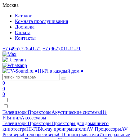
Москва
Каталог
Комната прослушивания
Доставка
Оплата
Контакты
+7 (495) 726-41-71
+7 (967) 011-11-71
●
Hi-Fi в каждый дом
●
0
0
0
Телевизоры
Проекторы
Акустические системы
Hi-
Fi
Винил
Аксессуары
Телевизоры
Проекторы
Проекторы для домашнего
кинотеатра
HI-FI
Blu-ray проигрыватели
AV Процессоры
AV
Ресиверы
Стереоресиверы
CD проигрыватели
Интегральные