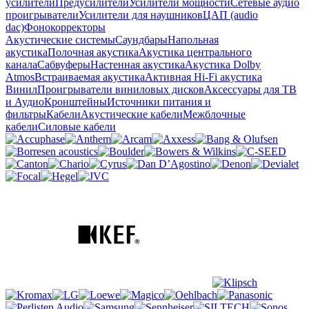
усилители
Предусилители
Усилители мощности
Сетевые аудио
проигрыватели
Усилители для наушников
ЦАП (audio
dac)
Фонокорректоры
Акустические системы
Саундбары
Напольная
акустика
Полочная акустика
Акустика центрального
канала
Сабвуферы
Настенная акустика
Акустика Dolby
Atmos
Встраиваемая акустика
Активная Hi-Fi акустика
Винил
Проигрыватели виниловых дисков
Аксессуары для ТВ
и Аудио
Кронштейны
Источники питания и
фильтры
Кабели
Акустические кабели
Межблочные
кабели
Силовые кабели