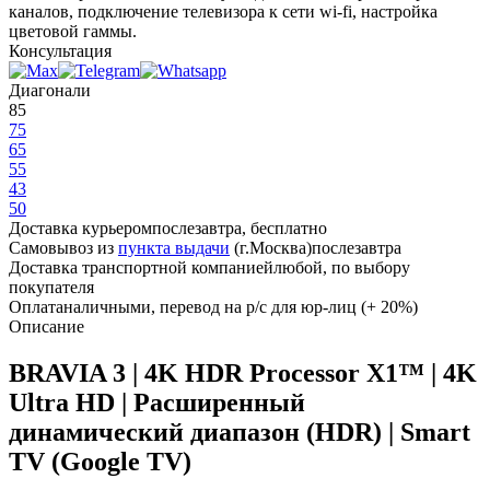
каналов, подключение телевизора к сети wi-fi, настройка
цветовой гаммы.
Консультация
Диагонали
85
75
65
55
43
50
Доставка курьером
послезавтра, бесплатно
Самовывоз из
пункта выдачи
(г.Москва)
послезавтра
Доставка транспортной компанией
любой, по выбору
покупателя
Оплата
наличными, перевод на р/с для юр-лиц (+ 20%)
Описание
BRAVIA 3 | 4K HDR Processor X1™ | 4K
Ultra HD | Расширенный
динамический диапазон (HDR) | Smart
TV (Google TV)