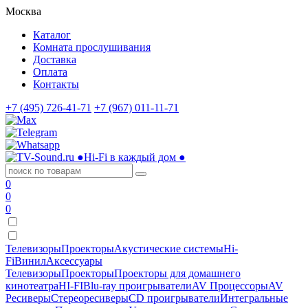
Москва
Каталог
Комната прослушивания
Доставка
Оплата
Контакты
+7 (495) 726-41-71
+7 (967) 011-11-71
●
Hi-Fi в каждый дом
●
0
0
0
Телевизоры
Проекторы
Акустические системы
Hi-
Fi
Винил
Аксессуары
Телевизоры
Проекторы
Проекторы для домашнего
кинотеатра
HI-FI
Blu-ray проигрыватели
AV Процессоры
AV
Ресиверы
Стереоресиверы
CD проигрыватели
Интегральные