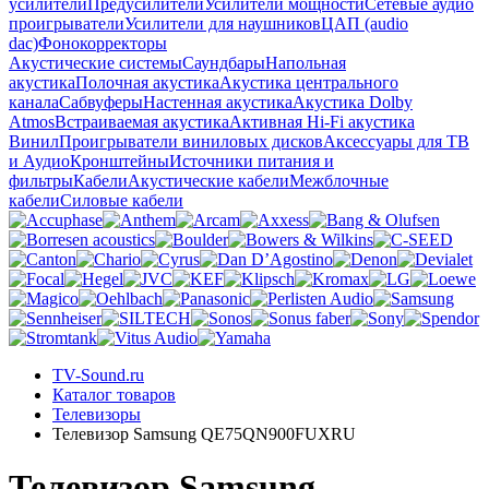
усилители
Предусилители
Усилители мощности
Сетевые аудио
проигрыватели
Усилители для наушников
ЦАП (audio
dac)
Фонокорректоры
Акустические системы
Саундбары
Напольная
акустика
Полочная акустика
Акустика центрального
канала
Сабвуферы
Настенная акустика
Акустика Dolby
Atmos
Встраиваемая акустика
Активная Hi-Fi акустика
Винил
Проигрыватели виниловых дисков
Аксессуары для ТВ
и Аудио
Кронштейны
Источники питания и
фильтры
Кабели
Акустические кабели
Межблочные
кабели
Силовые кабели
TV-Sound.ru
Каталог товаров
Телевизоры
Телевизор Samsung QE75QN900FUXRU
Телевизор Samsung