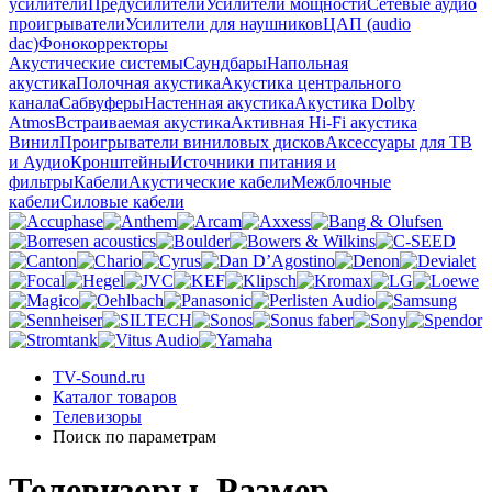
усилители
Предусилители
Усилители мощности
Сетевые аудио
проигрыватели
Усилители для наушников
ЦАП (audio
dac)
Фонокорректоры
Акустические системы
Саундбары
Напольная
акустика
Полочная акустика
Акустика центрального
канала
Сабвуферы
Настенная акустика
Акустика Dolby
Atmos
Встраиваемая акустика
Активная Hi-Fi акустика
Винил
Проигрыватели виниловых дисков
Аксессуары для ТВ
и Аудио
Кронштейны
Источники питания и
фильтры
Кабели
Акустические кабели
Межблочные
кабели
Силовые кабели
TV-Sound.ru
Каталог товаров
Телевизоры
Поиск по параметрам
Телевизоры, Размер