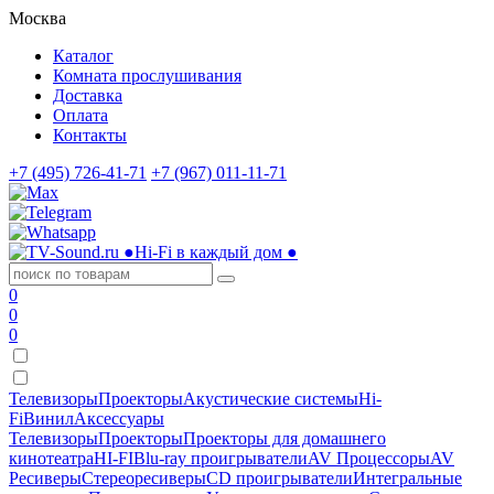
Москва
Каталог
Комната прослушивания
Доставка
Оплата
Контакты
+7 (495) 726-41-71
+7 (967) 011-11-71
●
Hi-Fi в каждый дом
●
0
0
0
Телевизоры
Проекторы
Акустические системы
Hi-
Fi
Винил
Аксессуары
Телевизоры
Проекторы
Проекторы для домашнего
кинотеатра
HI-FI
Blu-ray проигрыватели
AV Процессоры
AV
Ресиверы
Стереоресиверы
CD проигрыватели
Интегральные