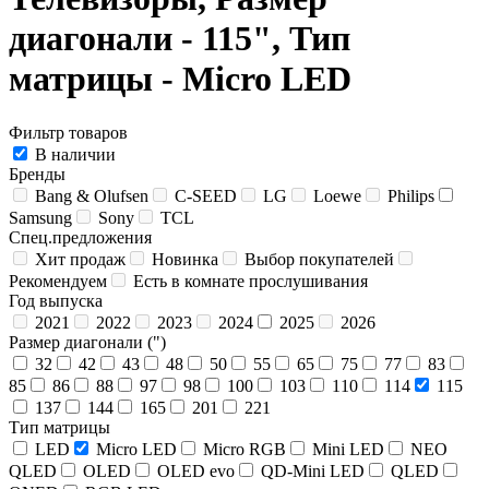
диагонали - 115", Тип
матрицы - Micro LED
Фильтр товаров
В наличии
Бренды
Bang & Olufsen
C-SEED
LG
Loewe
Philips
Samsung
Sony
TCL
Спец.предложения
Хит продаж
Новинка
Выбор покупателей
Рекомендуем
Есть в комнате прослушивания
Год выпуска
2021
2022
2023
2024
2025
2026
Размер диагонали (")
32
42
43
48
50
55
65
75
77
83
85
86
88
97
98
100
103
110
114
115
137
144
165
201
221
Тип матрицы
LED
Micro LED
Micro RGB
Mini LED
NEO
QLED
OLED
OLED evo
QD-Mini LED
QLED