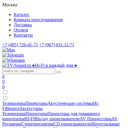
Москва
Каталог
Комната прослушивания
Доставка
Оплата
Контакты
+7 (495) 726-41-71
+7 (967) 011-11-71
●
Hi-Fi в каждый дом
●
0
0
0
Телевизоры
Проекторы
Акустические системы
Hi-
Fi
Винил
Аксессуары
Телевизоры
Проекторы
Проекторы для домашнего
кинотеатра
HI-FI
Blu-ray проигрыватели
AV Процессоры
AV
Ресиверы
Стереоресиверы
CD проигрыватели
Интегральные