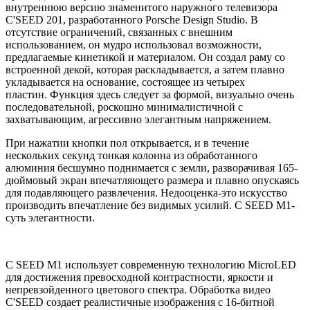
внутреннюю версию знаменитого наружного телевизора
C'SEED 201, разработанного Porsche Design Studio.
В
отсутствие ограничений, связанных с внешним
использованием, он мудро использовал возможности,
предлагаемые кинетикой и материалом.
Он создал раму со
встроенной декой, которая раскладывается, а затем плавно
укладывается на основание, состоящее из четырех
пластин.
Функция здесь следует за формой, визуально очень
последовательной, роскошно минималистичной с
захватывающим, агрессивно элегантным напряжением.
При нажатии кнопки пол открывается, и в течение
нескольких секунд тонкая колонна из обработанного
алюминия бесшумно поднимается с земли, разворачивая 165-
дюймовый экран впечатляющего размера и плавно опускаясь
для подавляющего развлечения.
Недооценка-это искусство
производить впечатление без видимых усилий.
C SEED M1-
суть элегантности.
C SEED M1 использует современную технологию MicroLED
для достижения превосходной контрастности, яркости и
непревзойденного цветового спектра.
Обработка видео
C'SEED создает реалистичные изображения с 16-битной