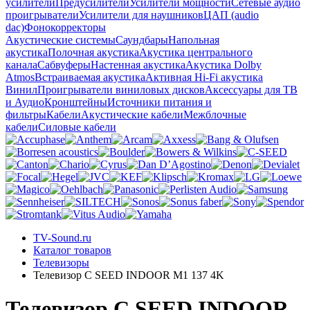
усилители
Предусилители
Усилители мощности
Сетевые аудио
проигрыватели
Усилители для наушников
ЦАП (audio
dac)
Фонокорректоры
Акустические системы
Саундбары
Напольная
акустика
Полочная акустика
Акустика центрального
канала
Сабвуферы
Настенная акустика
Акустика Dolby
Atmos
Встраиваемая акустика
Активная Hi-Fi акустика
Винил
Проигрыватели виниловых дисков
Аксессуары для ТВ
и Аудио
Кронштейны
Источники питания и
фильтры
Кабели
Акустические кабели
Межблочные
кабели
Силовые кабели
TV-Sound.ru
Каталог товаров
Телевизоры
Телевизор C SEED INDOOR M1 137 4K
Телевизор C SEED INDOOR