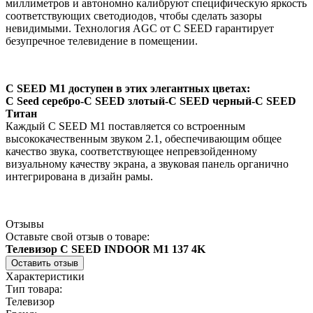
миллиметров и автономно калибруют специфическую яркость
соответствующих светодиодов, чтобы сделать зазоры
невидимыми.
Технология AGC от C SEED гарантирует
безупречное телевидение в помещении.
C SEED M1 доступен в этих элегантных цветах:
C Seed серебро-C SEED злотый-C SEED черный-C SEED
Титан
Каждый C SEED M1 поставляется со встроенным
высококачественным звуком 2.1, обеспечивающим общее
качество звука, соответствующее непревзойденному
визуальному качеству экрана, а звуковая панель органично
интегрирована в дизайн рамы.
Отзывы
Оставьте свой отзыв о товаре:
Телевизор C SEED INDOOR M1 137 4K
Оставить отзыв
Характеристики
Тип товара:
Телевизор