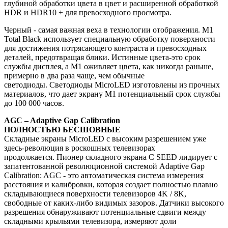
глубиной обработки цвета в цвет и расширенной обработкой
HDR и HDR10 + для превосходного просмотра.
Черный - самая важная веха в технологии отображения.
M1
Total Black использует специальную обработку поверхности
для достижения потрясающего контраста и превосходных
деталей, предотвращая блики.
Истинные цвета-это срок
службы дисплея, а M1 оживляет цвета, как никогда раньше,
примерно в два раза чаще, чем обычные
светодиоды.
Светодиоды MicroLED изготовлены из прочных
материалов, что дает экрану M1 потенциальный срок службы
до 100 000 часов.
AGC – Adaptive Gap Calibration
ПОЛНОСТЬЮ БЕСШОВНЫЕ
Складные экраны MicroLED с высоким разрешением уже
здесь-революция в роскошных телевизорах
продолжается.
Пионер складного экрана C SEED лидирует с
запатентованной революционной системой Adaptive Gap
Calibration: AGC - это автоматическая система измерения
расстояния и калибровки, которая создает полностью плавно
складывающиеся поверхности телевизоров 4K / 8K,
свободные от каких-либо видимых зазоров.
Датчики высокого
разрешения обнаруживают потенциальные сдвиги между
складными крыльями телевизора, измеряют доли