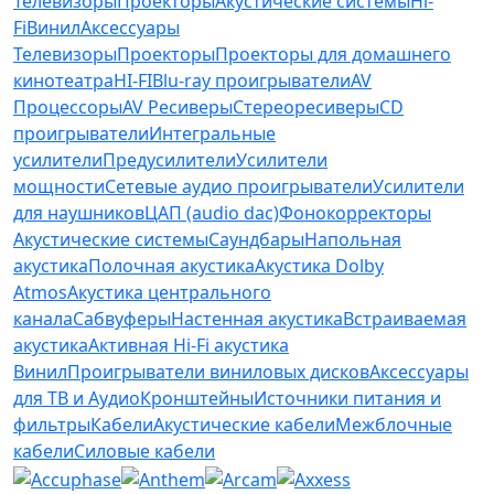
Телевизоры
Проекторы
Акустические системы
Hi-
Fi
Винил
Аксессуары
Телевизоры
Проекторы
Проекторы для домашнего
кинотеатра
HI-FI
Blu-ray проигрыватели
AV
Процессоры
AV Ресиверы
Стереоресиверы
CD
проигрыватели
Интегральные
усилители
Предусилители
Усилители
мощности
Сетевые аудио проигрыватели
Усилители
для наушников
ЦАП (audio dac)
Фонокорректоры
Акустические системы
Саундбары
Напольная
акустика
Полочная акустика
Акустика Dolby
Atmos
Акустика центрального
канала
Сабвуферы
Настенная акустика
Встраиваемая
акустика
Активная Hi-Fi акустика
Винил
Проигрыватели виниловых дисков
Аксессуары
для ТВ и Аудио
Кронштейны
Источники питания и
фильтры
Кабели
Акустические кабели
Межблочные
кабели
Силовые кабели