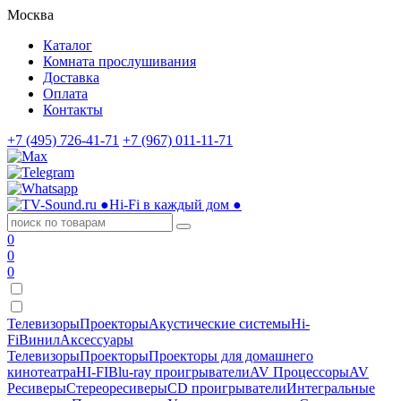
Москва
Каталог
Комната прослушивания
Доставка
Оплата
Контакты
+7 (495) 726-41-71
+7 (967) 011-11-71
●
Hi-Fi в каждый дом
●
0
0
0
Телевизоры
Проекторы
Акустические системы
Hi-
Fi
Винил
Аксессуары
Телевизоры
Проекторы
Проекторы для домашнего
кинотеатра
HI-FI
Blu-ray проигрыватели
AV Процессоры
AV
Ресиверы
Стереоресиверы
CD проигрыватели
Интегральные