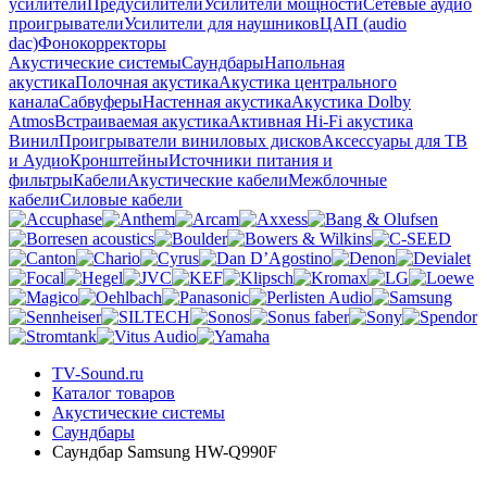
усилители
Предусилители
Усилители мощности
Сетевые аудио
проигрыватели
Усилители для наушников
ЦАП (audio
dac)
Фонокорректоры
Акустические системы
Саундбары
Напольная
акустика
Полочная акустика
Акустика центрального
канала
Сабвуферы
Настенная акустика
Акустика Dolby
Atmos
Встраиваемая акустика
Активная Hi-Fi акустика
Винил
Проигрыватели виниловых дисков
Аксессуары для ТВ
и Аудио
Кронштейны
Источники питания и
фильтры
Кабели
Акустические кабели
Межблочные
кабели
Силовые кабели
TV-Sound.ru
Каталог товаров
Акустические системы
Саундбары
Саундбар Samsung HW-Q990F