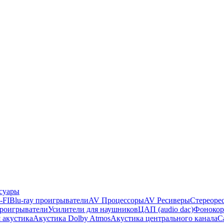
суары
-FI
Blu-ray проигрыватели
AV Процессоры
AV Ресиверы
Стереоре
проигрыватели
Усилители для наушников
ЦАП (audio dac)
Фонокор
 акустика
Акустика Dolby Atmos
Акустика центрального канала
С