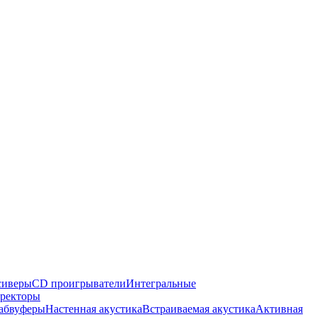
сиверы
CD проигрыватели
Интегральные
ректоры
абвуферы
Настенная акустика
Встраиваемая акустика
Активная