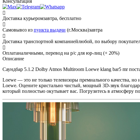
Консультация
Доставка курьером
завтра, бесплатно
Самовывоз из
пункта выдачи
(г.Москва)
завтра
Доставка транспортной компанией
любой, по выбору покупате
Оплата
наличными, перевод на р/с для юр-лиц (+ 20%)
Описание
Саундбар 5.1.2 Dolby Atmos Multiroom Loewe klang bar5 mr пост
Loewe — это не только телевизоры премиального качества, но 
Loewe. Оцените кристально чистый, мощный 3D-звук благодаря
который полностью окутывает вас. Погрузитесь в атмосферу п