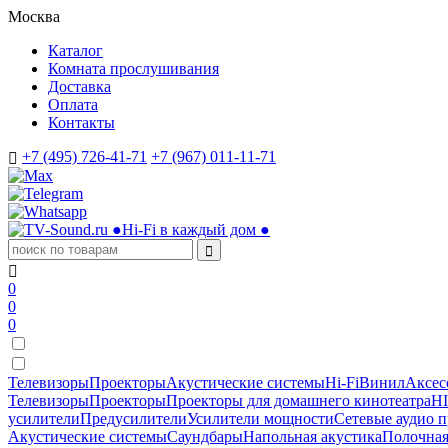
Москва
Каталог
Комната прослушивания
Доставка
Оплата
Контакты
+7 (495) 726-41-71
+7 (967) 011-11-71
●
Hi-Fi в каждый дом
●
0
0
0
Телевизоры
Проекторы
Акустические системы
Hi-Fi
Винил
Аксес
Телевизоры
Проекторы
Проекторы для домашнего кинотеатра
HI
усилители
Предусилители
Усилители мощности
Сетевые аудио 
Акустические системы
Саундбары
Напольная акустика
Полочная