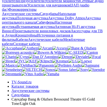
усилители
Предусилители
Усилители мощности
Сетевые аудио
проигрыватели
Усилители для наушников
ЦАП (audio
dac)
Фонокорректоры
Акустические системы
Саундбары
Напольная
акустика
Полочная акустика
Акустика Dolby Atmos
Акустика
центрального канала
Сабвуферы
Настенная
акустика
Встраиваемая акустика
Активная Hi-Fi акустика
Винил
Проигрыватели виниловых дисков
Аксессуары для ТВ
и Аудио
Кронштейны
Источники питания и
фильтры
Кабели
Акустические кабели
Межблочные
кабели
Силовые кабели
TV-Sound.ru
Каталог товаров
Акустические системы
Саундбары
Саундбар Bang & Olufsen Beosound Theatre 65 Gold
Tone/Light Oak