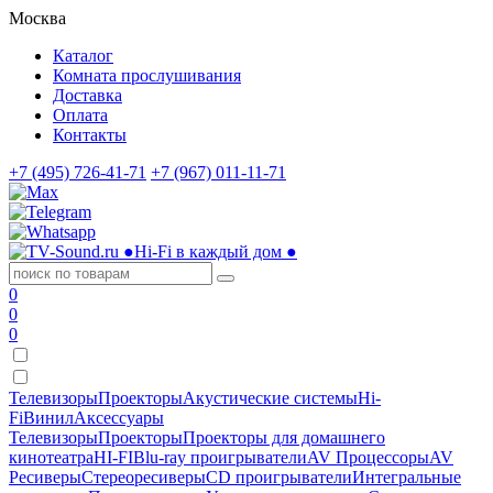
Москва
Каталог
Комната прослушивания
Доставка
Оплата
Контакты
+7 (495) 726-41-71
+7 (967) 011-11-71
●
Hi-Fi в каждый дом
●
0
0
0
Телевизоры
Проекторы
Акустические системы
Hi-
Fi
Винил
Аксессуары
Телевизоры
Проекторы
Проекторы для домашнего
кинотеатра
HI-FI
Blu-ray проигрыватели
AV Процессоры
AV
Ресиверы
Стереоресиверы
CD проигрыватели
Интегральные