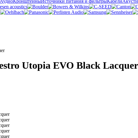
 Аудио
Кронштейны
Источники питания и фильтры
Кабели
Акусти
uer
stro Utopia EVO Black Lacque