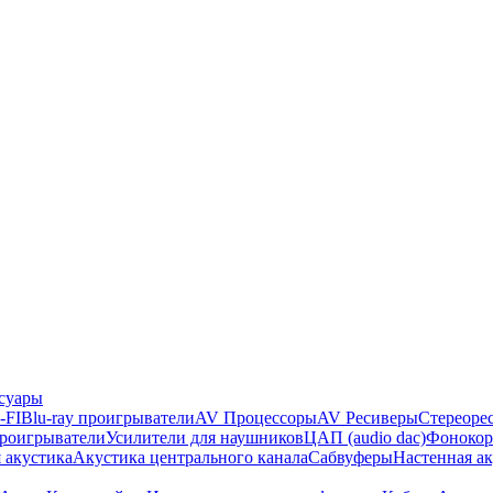
суары
-FI
Blu-ray проигрыватели
AV Процессоры
AV Ресиверы
Стереоре
проигрыватели
Усилители для наушников
ЦАП (audio dac)
Фонокор
 акустика
Акустика центрального канала
Сабвуферы
Настенная а