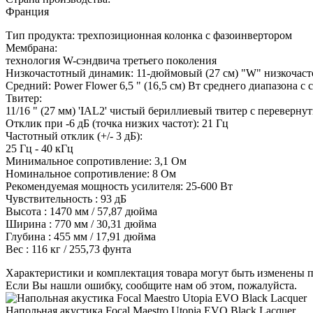
Франция
Тип продукта: трехпозиционная колонка с фазоинвертором
Мембрана:
технология W-сэндвича третьего поколения
Низкочастотный динамик: 11-дюймовый (27 см) "W" низкочас
Средний: Power Flower 6,5 " (16,5 см) Вт среднего диапазона с
Твитер:
11/16 " (27 мм) 'IAL2' чистый бериллиевый твитер с переверн
Отклик при -6 дБ (точка низких частот): 21 Гц
Частотный отклик (+/- 3 дБ):
25 Гц - 40 кГц
Минимальное сопротивление: 3,1 Ом
Номинальное сопротивление: 8 Ом
Рекомендуемая мощность усилителя: 25-600 Вт
Чувствительность : 93 дБ
Высота : 1470 мм / 57,87 дюйма
Ширина : 770 мм / 30,31 дюйма
Глубина : 455 мм / 17,91 дюйма
Вес : 116 кг / 255,73 фунта
Характеристики и комплектация товара могут быть изменены п
Если Вы нашли ошибку, сообщите нам об этом, пожалуйста.
Напольная акустика Focal Maestro Utopia EVO Black Lacquer