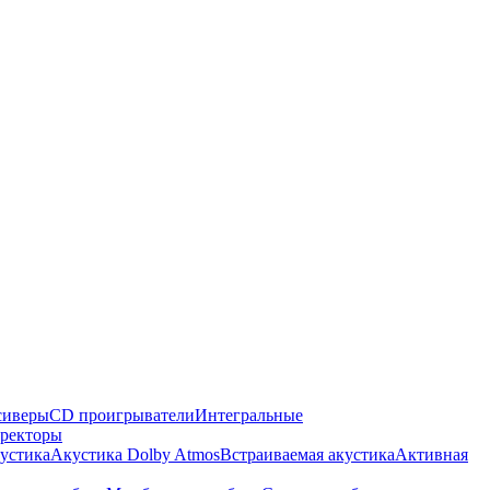
сиверы
CD проигрыватели
Интегральные
ректоры
кустика
Акустика Dolby Atmos
Встраиваемая акустика
Активная