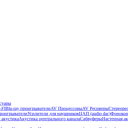
суары
-FI
Blu-ray проигрыватели
AV Процессоры
AV Ресиверы
Стереоре
проигрыватели
Усилители для наушников
ЦАП (audio dac)
Фонокор
 акустика
Акустика центрального канала
Сабвуферы
Настенная а