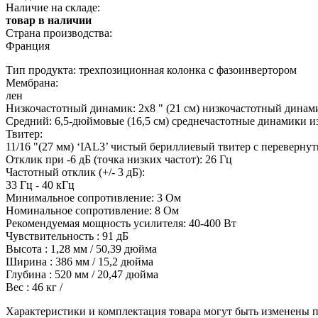
Наличие на складе:
товар в наличии
Страна производства:
Франция
Тип продукта: трехпозиционная колонка с фазоинвертором
Мембрана:
лен
Низкочастотный динамик: 2x8 " (21 см) низкочастотный динами
Средний: 6,5-дюймовые (16,5 см) среднечастотные динамики и
Твитер:
11/16 "(27 мм) ‘IAL3’ чистый бериллиевый твитер с переверну
Отклик при -6 дБ (точка низких частот): 26 Гц
Частотный отклик (+/- 3 дБ):
33 Гц - 40 кГц
Минимальное сопротивление: 3 Ом
Номинальное сопротивление: 8 Ом
Рекомендуемая мощность усилителя: 40-400 Вт
Чувствительность : 91 дБ
Высота : 1,28 мм / 50,39 дюйма
Ширина : 386 мм / 15,2 дюйма
Глубина : 520 мм / 20,47 дюйма
Вес : 46 кг /
Характеристики и комплектация товара могут быть изменены п