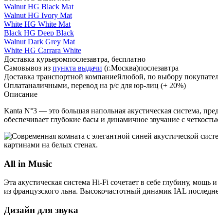
Walnut HG Black Mat
Walnut HG Ivory Mat
White HG White Mat
Black HG Deep Black
Walnut Dark Grey Mat
White HG Carrara White
Доставка курьером
послезавтра, бесплатно
Самовывоз из
пункта выдачи
(г.Москва)
послезавтра
Доставка транспортной компанией
любой, по выбору покупате
Оплата
наличными, перевод на р/с для юр-лиц (+ 20%)
Описание
Kanta N°3 — это большая напольная акустическая система, пре
обеспечивает глубокие басы и динамичное звучание с четкость
All in Music
Эта акустическая система Hi-Fi сочетает в себе глубину, мощ
из французского льна. Высокочастотный динамик IAL последне
Дизайн для звука