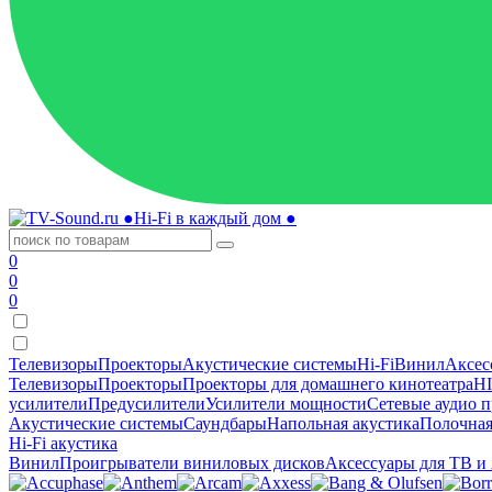
●
Hi-Fi в каждый дом
●
0
0
0
Телевизоры
Проекторы
Акустические системы
Hi-Fi
Винил
Аксес
Телевизоры
Проекторы
Проекторы для домашнего кинотеатра
HI
усилители
Предусилители
Усилители мощности
Сетевые аудио 
Акустические системы
Саундбары
Напольная акустика
Полочная
Hi-Fi акустика
Винил
Проигрыватели виниловых дисков
Аксессуары для ТВ и