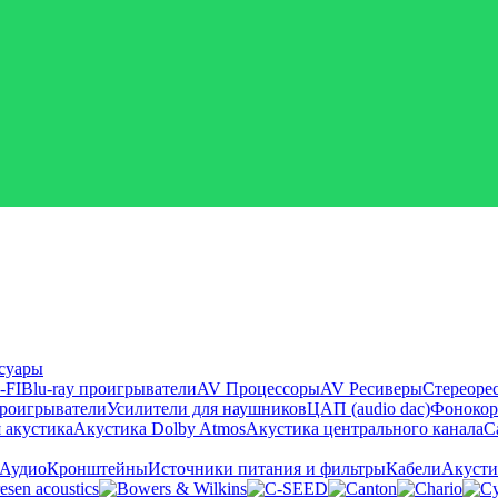
суары
-FI
Blu-ray проигрыватели
AV Процессоры
AV Ресиверы
Стереоре
проигрыватели
Усилители для наушников
ЦАП (audio dac)
Фонокор
 акустика
Акустика Dolby Atmos
Акустика центрального канала
С
 Аудио
Кронштейны
Источники питания и фильтры
Кабели
Акусти