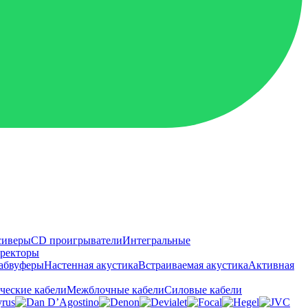
сиверы
CD проигрыватели
Интегральные
ректоры
абвуферы
Настенная акустика
Встраиваемая акустика
Активная
ческие кабели
Межблочные кабели
Силовые кабели