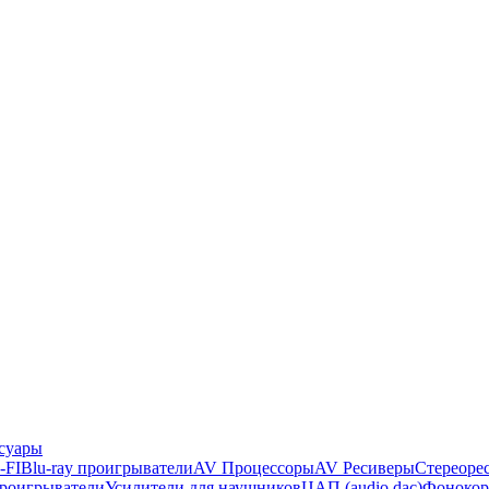
суары
-FI
Blu-ray проигрыватели
AV Процессоры
AV Ресиверы
Стереоре
проигрыватели
Усилители для наушников
ЦАП (audio dac)
Фонокор