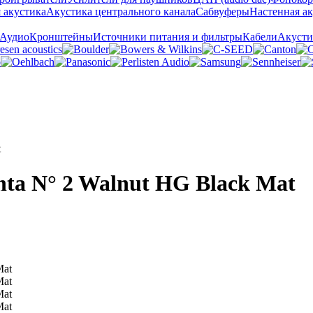
 акустика
Акустика центрального канала
Сабвуферы
Настенная а
 Аудио
Кронштейны
Источники питания и фильтры
Кабели
Акусти
t
ta N° 2 Walnut HG Black Mat