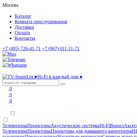
Москва
Каталог
Комната прослушивания
Доставка
Оплата
Контакты
+7 (495) 726-41-71
+7 (967) 011-11-71
●
Hi-Fi в каждый дом
●
0
0
0
Телевизоры
Проекторы
Акустические системы
Hi-Fi
Винил
Аксес
Телевизоры
Проекторы
Проекторы для домашнего кинотеатра
HI
усилители
Предусилители
Усилители мощности
Сетевые аудио 