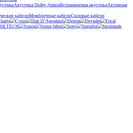
кустика
Акустика Dolby Atmos
Встраиваемая акустика
Активная
ческие кабели
Межблочные кабели
Силовые кабели