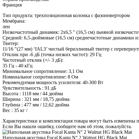
Франция
Тип продукта: трехпозиционная колонка с фазоинвертором
Мембрана:
лен
Низкочастотный динамик: 2x6,5 " (16,5 см) льняной низкочаст
Средний: 6,5-дюймовые (16,5 см) среднечастотные динамики и
Твитер:
11/16 "(27 мм) ‘IAL3’ чистый бериллиевый твитер с переверну
Отклик при -6 дБ (точка низких частот): 29 Гц
Частотный отклик (+/- 3 дБ):
35 Гц - 40 кГц
Минимальное сопротивление: 3,1 Ом
Номинальное сопротивление: 8 Ом
Рекомендуемая мощность усилителя: 40-300 Вт
Чувствительность : 91 дБ
Высота : 1118 мм / 44 дюйма
Ширина : 321 мм / 18,75 дюйма
Глубина : 477 мм / 12,62 дюйма
Вес : 35 кг /
Характеристики и комплектация товара могут быть изменены п
Если Вы нашли ошибку, сообщите нам об этом, пожалуйста.
Напольная акустика Focal Kanta N° 2 Walnut HG Black Mat