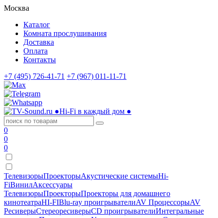
Москва
Каталог
Комната прослушивания
Доставка
Оплата
Контакты
+7 (495) 726-41-71
+7 (967) 011-11-71
●
Hi-Fi в каждый дом
●
0
0
0
Телевизоры
Проекторы
Акустические системы
Hi-
Fi
Винил
Аксессуары
Телевизоры
Проекторы
Проекторы для домашнего
кинотеатра
HI-FI
Blu-ray проигрыватели
AV Процессоры
AV
Ресиверы
Стереоресиверы
CD проигрыватели
Интегральные