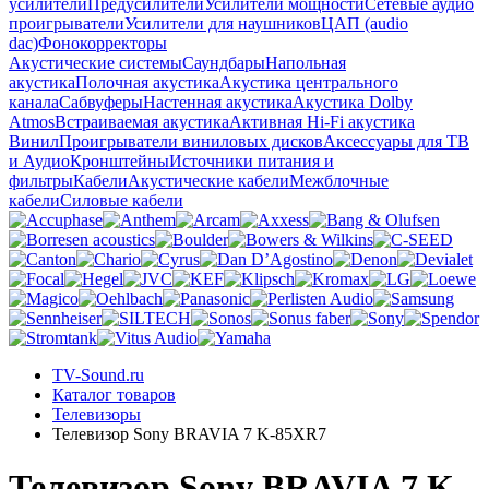
усилители
Предусилители
Усилители мощности
Сетевые аудио
проигрыватели
Усилители для наушников
ЦАП (audio
dac)
Фонокорректоры
Акустические системы
Саундбары
Напольная
акустика
Полочная акустика
Акустика центрального
канала
Сабвуферы
Настенная акустика
Акустика Dolby
Atmos
Встраиваемая акустика
Активная Hi-Fi акустика
Винил
Проигрыватели виниловых дисков
Аксессуары для ТВ
и Аудио
Кронштейны
Источники питания и
фильтры
Кабели
Акустические кабели
Межблочные
кабели
Силовые кабели
TV-Sound.ru
Каталог товаров
Телевизоры
Телевизор Sony BRAVIA 7 K-85XR7
Телевизор Sony BRAVIA 7 K-