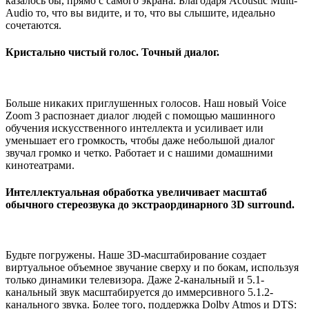
казалось бы, прямо с самого экрана. Благодаря Acoustic Multi-
Audio то, что вы видите, и то, что вы слышите, идеально
сочетаются.
Кристально чистый голос. Точный диалог.
Больше никаких приглушенных голосов. Наш новый Voice
Zoom 3 распознает диалог людей с помощью машинного
обучения искусственного интеллекта и усиливает или
уменьшает его громкость, чтобы даже небольшой диалог
звучал громко и четко. Работает и с нашими домашними
кинотеатрами.
Интеллектуальная обработка увеличивает масштаб
обычного стереозвука до экстраординарного 3D surround.
Будьте погружены. Наше 3D-масштабирование создает
виртуальное объемное звучание сверху и по бокам, используя
только динамики телевизора. Даже 2-канальный и 5.1-
канальный звук масштабируется до иммерсивного 5.1.2-
канального звука. Более того, поддержка Dolby Atmos и DTS: