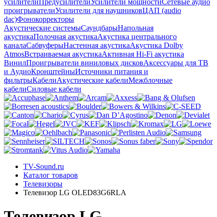
усилители
Предусилители
Усилители мощности
Сетевые аудио
проигрыватели
Усилители для наушников
ЦАП (audio
dac)
Фонокорректоры
Акустические системы
Саундбары
Напольная
акустика
Полочная акустика
Акустика центрального
канала
Сабвуферы
Настенная акустика
Акустика Dolby
Atmos
Встраиваемая акустика
Активная Hi-Fi акустика
Винил
Проигрыватели виниловых дисков
Аксессуары для ТВ
и Аудио
Кронштейны
Источники питания и
фильтры
Кабели
Акустические кабели
Межблочные
кабели
Силовые кабели
TV-Sound.ru
Каталог товаров
Телевизоры
Телевизор LG OLED83G6RLA
Телевизор LG