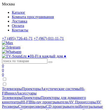
Москва
Каталог
Комната прослушивания
Доставка
Оплата
Контакты
+7 (495) 726-41-71
+7 (967) 011-11-71
●
Hi-Fi в каждый дом
●
0
0
0
Телевизоры
Проекторы
Акустические системы
Hi-
Fi
Винил
Аксессуары
Телевизоры
Проекторы
Проекторы для домашнего
кинотеатра
HI-FI
Blu-ray проигрыватели
AV Процессоры
AV
Ресиверы
Стереоресиверы
CD проигрыватели
Интегральные