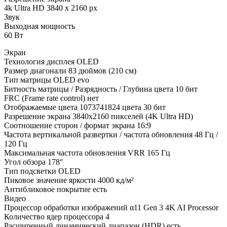
4k Ultra HD 3840 x 2160 px
Звук
Выходная мощность
60 Вт
Экран
Технология дисплея OLED
Размер диагонали 83 дюймов (210 см)
Тип матрицы OLED evo
Битность матрицы / Разрядность / Глубина цвета 10 бит
FRC (Frame rate control) нет
Отображаемые цвета 1073741824 цвета 30 бит
Разрешение экрана 3840x2160 пикселей (4K Ultra HD)
Соотношение сторон / формат экрана 16:9
Частота вертикальной развертки / частота обновления 48 Гц /
120 Гц
Максимальная частота обновления VRR 165 Гц
Угол обзора 178°
Тип подсветки OLED
Пиковое значение яркости 4000 кд/м²
Антибликовое покрытие есть
Видео
Процессор обработки изображений α11 Gen 3 4K AI Processor
Количество ядер процессора 4
Расширенный динамический диапазон (HDR) есть