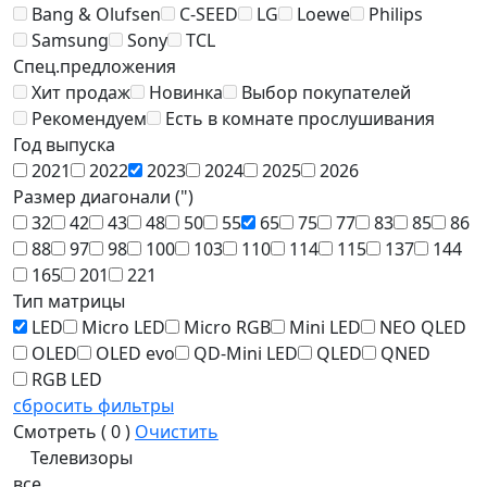
Bang & Olufsen
C-SEED
LG
Loewe
Philips
Samsung
Sony
TCL
Спец.предложения
Хит продаж
Новинка
Выбор покупателей
Рекомендуем
Есть в комнате прослушивания
Год выпуска
2021
2022
2023
2024
2025
2026
Размер диагонали (")
32
42
43
48
50
55
65
75
77
83
85
86
88
97
98
100
103
110
114
115
137
144
165
201
221
Тип матрицы
LED
Micro LED
Micro RGB
Mini LED
NEO QLED
OLED
OLED evo
QD-Mini LED
QLED
QNED
RGB LED
сбросить фильтры
Смотреть (
0
)
Очистить
Телевизоры
все