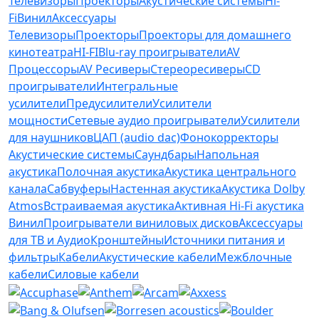
Телевизоры
Проекторы
Акустические системы
Hi-
Fi
Винил
Аксессуары
Телевизоры
Проекторы
Проекторы для домашнего
кинотеатра
HI-FI
Blu-ray проигрыватели
AV
Процессоры
AV Ресиверы
Стереоресиверы
CD
проигрыватели
Интегральные
усилители
Предусилители
Усилители
мощности
Сетевые аудио проигрыватели
Усилители
для наушников
ЦАП (audio dac)
Фонокорректоры
Акустические системы
Саундбары
Напольная
акустика
Полочная акустика
Акустика центрального
канала
Сабвуферы
Настенная акустика
Акустика Dolby
Atmos
Встраиваемая акустика
Активная Hi-Fi акустика
Винил
Проигрыватели виниловых дисков
Аксессуары
для ТВ и Аудио
Кронштейны
Источники питания и
фильтры
Кабели
Акустические кабели
Межблочные
кабели
Силовые кабели