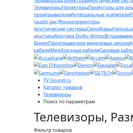
Телевизоры
Проекторы
Акустические сист
Телевизоры
Проекторы
Проекторы для до
проигрыватели
Интегральные усилители
П
(audio dac)
Фонокорректоры
Акустические системы
Саундбары
Напольн
акустика
Акустика Dolby Atmos
Встраиваем
Винил
Проигрыватели виниловых дисков
А
кабели
Межблочные кабели
Силовые кабе
TV-Sound.ru
Каталог товаров
Телевизоры
Поиск по параметрам
Телевизоры, Раз
Фильтр товаров