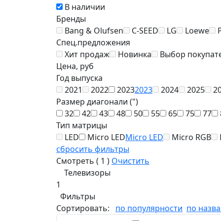
В наличии
Бренды
Bang & Olufsen
C-SEED
LG
Loewe
Спец.предложения
Хит продаж
Новинка
Выбор покупат
Цена, руб
Год выпуска
2021
2022
2023
2023
2024
2025
2
Размер диагонали (")
32
42
43
48
50
55
65
75
77
Тип матрицы
LED
Micro LED
Micro LED
Micro RGB
сбросить фильтры
Смотреть (
1
)
Очистить
Телевизоры
1
Фильтры
Сортировать:
по популярности
по назв