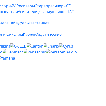
ессоры
AV Ресиверы
Стереоресиверы
CD
грыватели
Усилители для наушников
ЦАП
анала
Сабвуферы
Настенная
я и фильтры
Кабели
Акустические