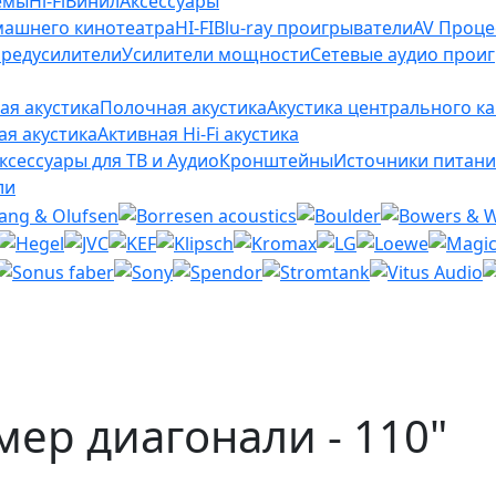
емы
Hi-Fi
Винил
Аксессуары
машнего кинотеатра
HI-FI
Blu-ray проигрыватели
AV Проц
редусилители
Усилители мощности
Сетевые аудио прои
ая акустика
Полочная акустика
Акустика центрального к
ая акустика
Активная Hi-Fi акустика
ксессуары для ТВ и Аудио
Кронштейны
Источники питани
ли
мер диагонали - 110"