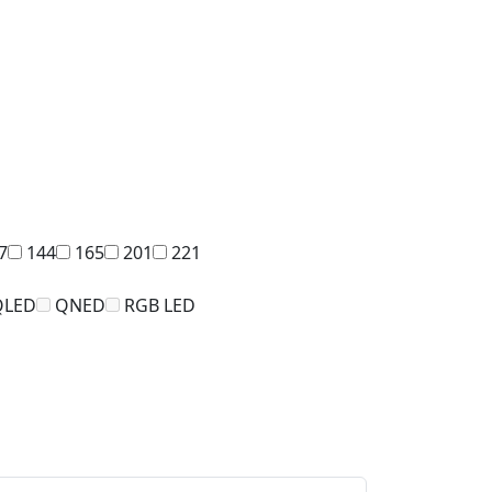
7
144
165
201
221
QLED
QNED
RGB LED