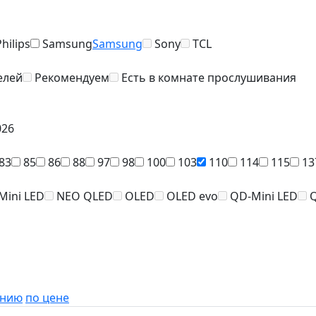
Philips
Samsung
Samsung
Sony
TCL
елей
Рекомендуем
Есть в комнате прослушивания
026
83
85
86
88
97
98
100
103
110
114
115
13
Mini LED
NEO QLED
OLED
OLED evo
QD-Mini LED
анию
по цене