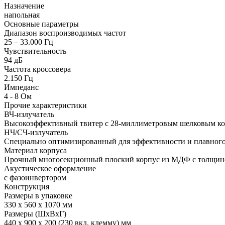
Назначение
напольная
Основные параметры
Диапазон воспроизводимых частот
25 – 33.000 Гц
Чувствительность
94 дБ
Частота кроссовера
2.150 Гц
Импеданс
4 - 8 Ом
Прочие характеристики
ВЧ-излучатель
Высокоэффективный твитер с 28-миллиметровым шелковым к
НЧ/СЧ-излучатель
Специально оптимизированный для эффективности и плавного 
Материал корпуса
Прочный многосекционный плоский корпус из МДФ с толщино
Акустическое оформление
с фазоинвертором
Конструкция
Размеры в упаковке
330 х 560 х 1070 мм
Размеры (ШхВхГ)
440 x 900 x 200 (230 вкл. клемму) мм