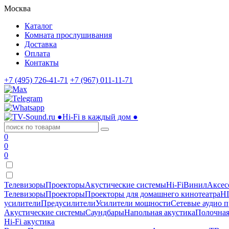
Москва
Каталог
Комната прослушивания
Доставка
Оплата
Контакты
+7 (495) 726-41-71
+7 (967) 011-11-71
●
Hi-Fi в каждый дом
●
0
0
0
Телевизоры
Проекторы
Акустические системы
Hi-Fi
Винил
Аксес
Телевизоры
Проекторы
Проекторы для домашнего кинотеатра
HI
усилители
Предусилители
Усилители мощности
Сетевые аудио 
Акустические системы
Саундбары
Напольная акустика
Полочная
Hi-Fi акустика