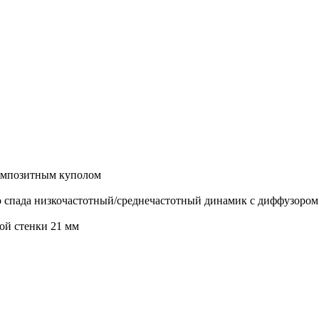
омпозитным куполом
спада низкочастотный/среднечастотный динамик с диффузором 
й стенки 21 мм