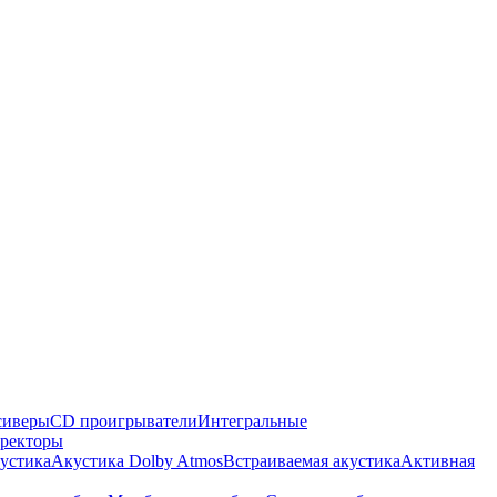
сиверы
CD проигрыватели
Интегральные
ректоры
кустика
Акустика Dolby Atmos
Встраиваемая акустика
Активная