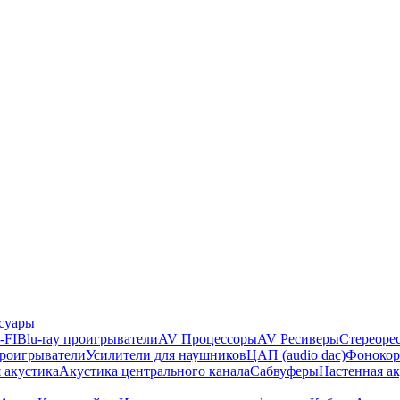
суары
-FI
Blu-ray проигрыватели
AV Процессоры
AV Ресиверы
Стереоре
проигрыватели
Усилители для наушников
ЦАП (audio dac)
Фонокор
 акустика
Акустика центрального канала
Сабвуферы
Настенная а