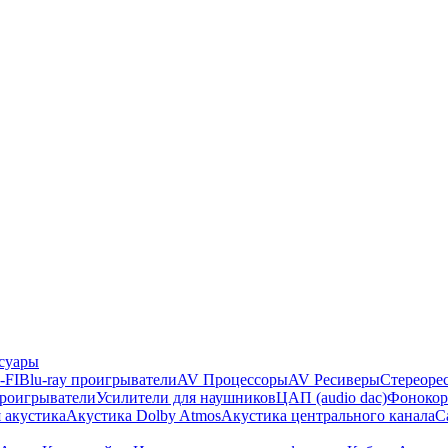
суары
-FI
Blu-ray проигрыватели
AV Процессоры
AV Ресиверы
Стереоре
проигрыватели
Усилители для наушников
ЦАП (audio dac)
Фонокор
 акустика
Акустика Dolby Atmos
Акустика центрального канала
С