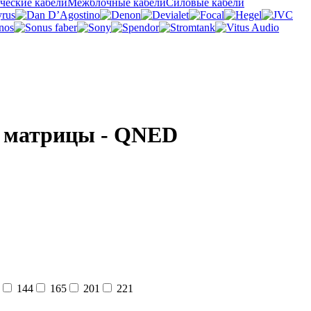
ческие кабели
Межблочные кабели
Силовые кабели
ип матрицы - QNED
144
165
201
221