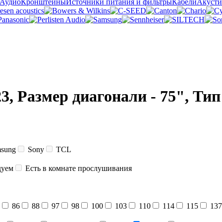
 Аудио
Кронштейны
Источники питания и фильтры
Кабели
Акусти
23, Размер диагонали - 75", Т
sung
Sony
TCL
дуем
Есть в комнате прослушивания
86
88
97
98
100
103
110
114
115
137