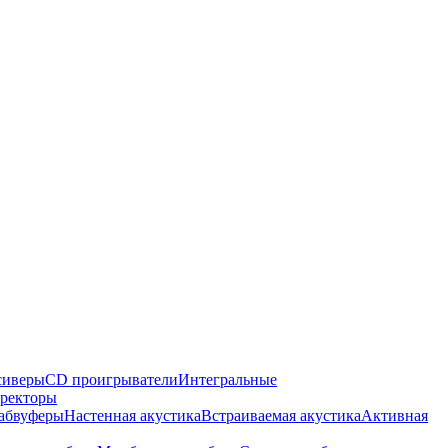
сиверы
CD проигрыватели
Интегральные
ректоры
абвуферы
Настенная акустика
Встраиваемая акустика
Активная