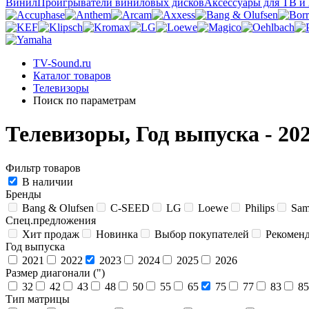
Винил
Проигрыватели виниловых дисков
Аксессуары для ТВ и
TV-Sound.ru
Каталог товаров
Телевизоры
Поиск по параметрам
Телевизоры, Год выпуска - 20
Фильтр товаров
В наличии
Бренды
Bang & Olufsen
C-SEED
LG
Loewe
Philips
Sam
Спец.предложения
Хит продаж
Новинка
Выбор покупателей
Рекомен
Год выпуска
2021
2022
2023
2024
2025
2026
Размер диагонали (")
32
42
43
48
50
55
65
75
77
83
85
Тип матрицы