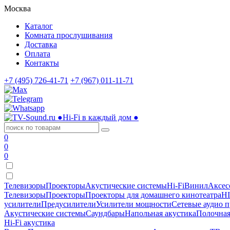
Москва
Каталог
Комната прослушивания
Доставка
Оплата
Контакты
+7 (495) 726-41-71
+7 (967) 011-11-71
●
Hi-Fi в каждый дом
●
0
0
0
Телевизоры
Проекторы
Акустические системы
Hi-Fi
Винил
Аксес
Телевизоры
Проекторы
Проекторы для домашнего кинотеатра
HI
усилители
Предусилители
Усилители мощности
Сетевые аудио 
Акустические системы
Саундбары
Напольная акустика
Полочная
Hi-Fi акустика