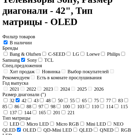
диагонали - 42", Тип
матрицы - OLED
Фильтр товаров
В наличии
Бренды
Bang & Olufsen
C-SEED
LG
Loewe
Philips
Samsung
Sony
TCL
Спец.предложения
Хит продаж
Новинка
Выбор покупателей
Рекомендуем
Есть в комнате прослушивания
Год выпуска
2021
2022
2023
2024
2025
2026
Размер диагонали (")
32
42
43
48
50
55
65
75
77
83
85
86
88
97
98
100
103
110
114
115
137
144
165
201
221
Тип матрицы
LED
Micro LED
Micro RGB
Mini LED
NEO
QLED
OLED
QD-Mini LED
QLED
QNED
RGB