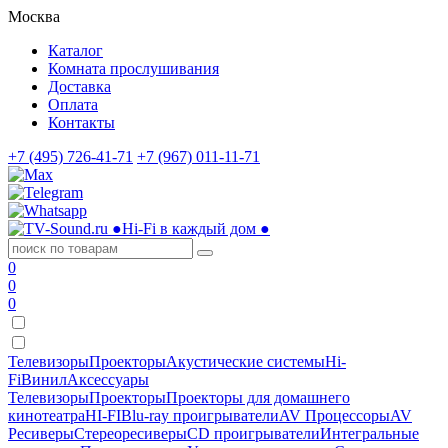
Москва
Каталог
Комната прослушивания
Доставка
Оплата
Контакты
+7 (495) 726-41-71
+7 (967) 011-11-71
●
Hi-Fi в каждый дом
●
0
0
0
Телевизоры
Проекторы
Акустические системы
Hi-
Fi
Винил
Аксессуары
Телевизоры
Проекторы
Проекторы для домашнего
кинотеатра
HI-FI
Blu-ray проигрыватели
AV Процессоры
AV
Ресиверы
Стереоресиверы
CD проигрыватели
Интегральные