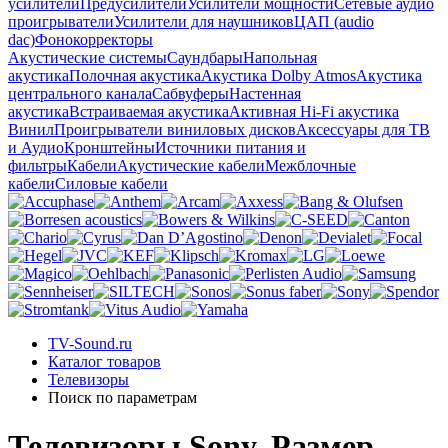
усилители
Предусилители
Усилители мощности
Сетевые аудио
проигрыватели
Усилители для наушников
ЦАП (audio
dac)
Фонокорректоры
Акустические системы
Саундбары
Напольная
акустика
Полочная акустика
Акустика Dolby Atmos
Акустика
центрального канала
Сабвуферы
Настенная
акустика
Встраиваемая акустика
Активная Hi-Fi акустика
Винил
Проигрыватели виниловых дисков
Аксессуары для ТВ
и Аудио
Кронштейны
Источники питания и
фильтры
Кабели
Акустические кабели
Межблочные
кабели
Силовые кабели
TV-Sound.ru
Каталог товаров
Телевизоры
Поиск по параметрам
Телевизоры Sony, Размер