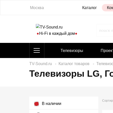
Москва
Каталог
Ко
●
Hi-Fi в каждый дом
●
Телевизоры
Проек
TV-Sound.ru
Каталог товаров
Телевиз
Телевизоры LG, Го
Сортир
В наличии