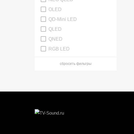
OLED
QD-Mini LED
QLED
QNED
RGB LED
сбросить фильтры