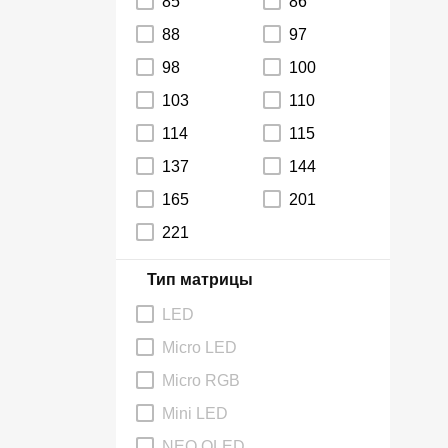
85
86
88
97
98
100
103
110
114
115
137
144
165
201
221
Тип матрицы
LED
Micro LED
Micro RGB
Mini LED
NEO QLED