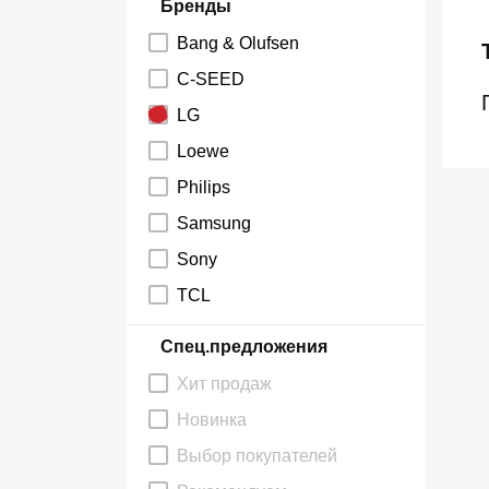
Бренды
Bang & Olufsen
C-SEED
LG
Loewe
Philips
Samsung
Sony
TCL
Спец.предложения
Хит продаж
Новинка
Выбор покупателей