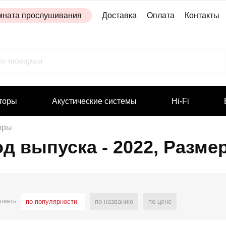
мната прослушивания
Доставка
Оплата
Контакты
торы
Акустические системы
Hi-Fi
оры
д выпуска - 2022, Размер
овать:
по популярности
по названию
по цене