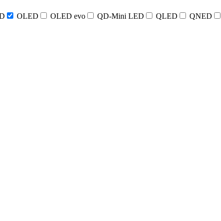
D
OLED
OLED evo
QD-Mini LED
QLED
QNED