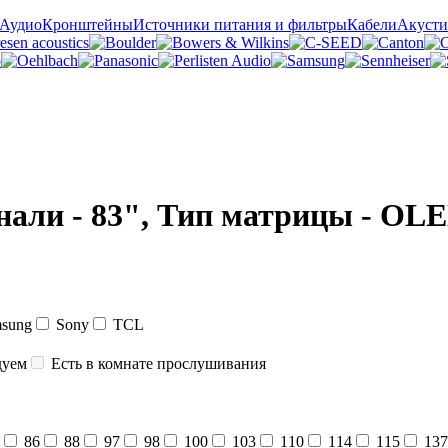
 Аудио
Кронштейны
Источники питания и фильтры
Кабели
Акусти
нали - 83", Тип матрицы - OL
sung
Sony
TCL
дуем
Есть в комнате прослушивания
86
88
97
98
100
103
110
114
115
137