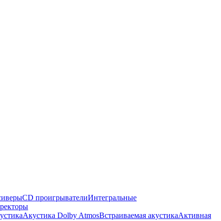
сиверы
CD проигрыватели
Интегральные
ректоры
кустика
Акустика Dolby Atmos
Встраиваемая акустика
Активная