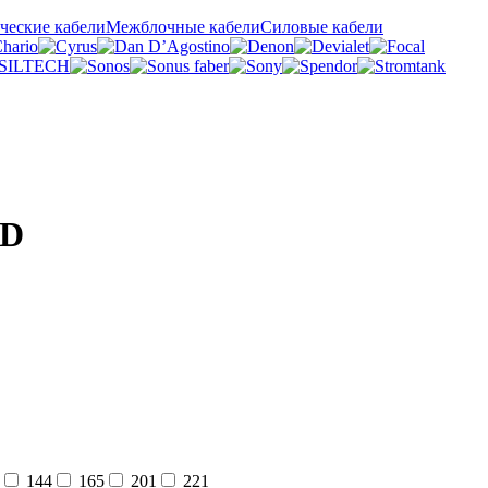
ческие кабели
Межблочные кабели
Силовые кабели
ED
144
165
201
221