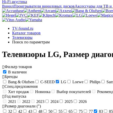
Hi-Fi акустика
Винил
Проигрыватели виниловых дисков
Аксессуары для ТВ и
TV-Sound.ru
Каталог товаров
Телевизоры
Поиск по параметрам
Телевизоры LG, Размер диаго
Фильтр товаров
В наличии
Бренды
Bang & Olufsen
C-SEED
LG
Loewe
Philips
Sam
Спец.предложения
Хит продаж
Новинка
Выбор покупателей
Рекомен
Год выпуска
2021
2022
2023
2024
2025
2026
Размер диагонали (")
32
42
43
48
50
55
65
75
77
83
85