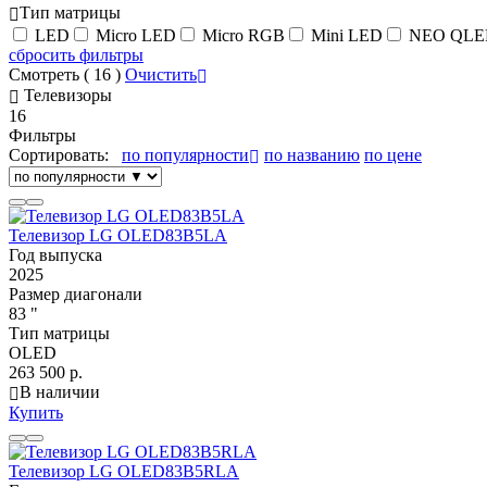
Тип матрицы
LED
Micro LED
Micro RGB
Mini LED
NEO QLE
сбросить фильтры
Смотреть (
16
)
Очистить
Телевизоры
16
Фильтры
Сортировать:
по популярности
по названию
по цене
Телевизор LG OLED83B5LA
Год выпуска
2025
Размер диагонали
83 "
Тип матрицы
OLED
263 500 р.
В наличии
Купить
Телевизор LG OLED83B5RLA