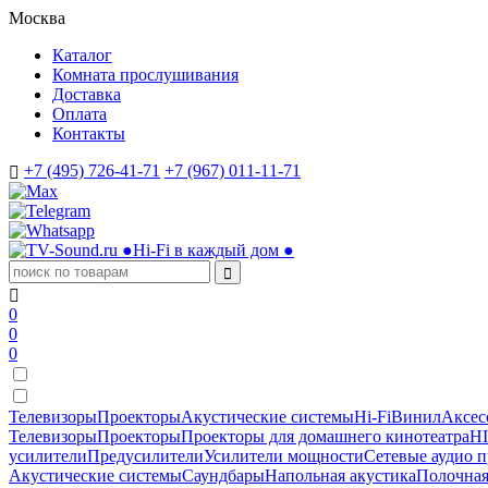
Москва
Каталог
Комната прослушивания
Доставка
Оплата
Контакты
+7 (495) 726-41-71
+7 (967) 011-11-71
●
Hi-Fi в каждый дом
●
0
0
0
Телевизоры
Проекторы
Акустические системы
Hi-Fi
Винил
Аксес
Телевизоры
Проекторы
Проекторы для домашнего кинотеатра
HI
усилители
Предусилители
Усилители мощности
Сетевые аудио 
Акустические системы
Саундбары
Напольная акустика
Полочная