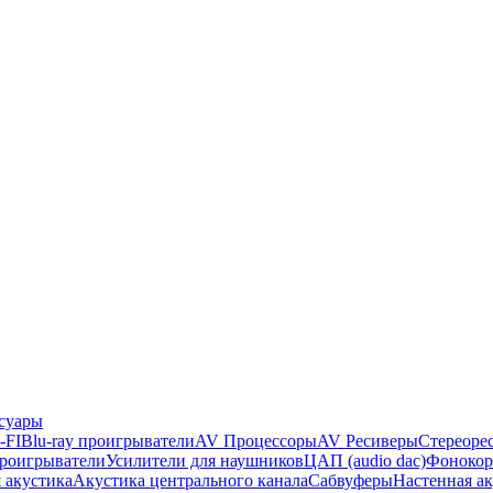
суары
-FI
Blu-ray проигрыватели
AV Процессоры
AV Ресиверы
Стереоре
проигрыватели
Усилители для наушников
ЦАП (audio dac)
Фонокор
 акустика
Акустика центрального канала
Сабвуферы
Настенная а