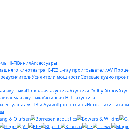
емы
Hi-Fi
Винил
Аксессуары
машнего кинотеатра
HI-FI
Blu-ray проигрыватели
AV Проц
редусилители
Усилители мощности
Сетевые аудио прои
ая акустика
Полочная акустика
Акустика Dolby Atmos
Акус
раиваемая акустика
Активная Hi-Fi акустика
ксессуары для ТВ и Аудио
Кронштейны
Источники питани
ли