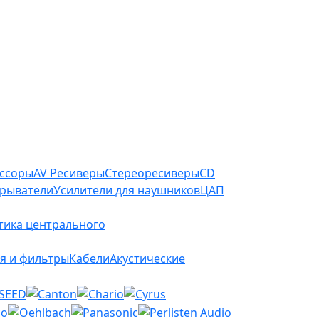
ессоры
AV Ресиверы
Стереоресиверы
CD
грыватели
Усилители для наушников
ЦАП
тика центрального
я и фильтры
Кабели
Акустические