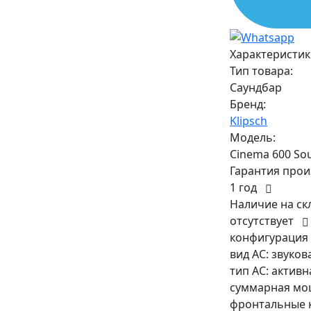
Характеристик
Тип товара:
Саундбар
Бренд:
Klipsch
Модель:
Cinema 600 So
Гарантия прои
1 год
Наличие на ск
отсутствует
конфигурация А
вид АС: звуков
тип АС: активн
суммарная мощ
фронтальные к