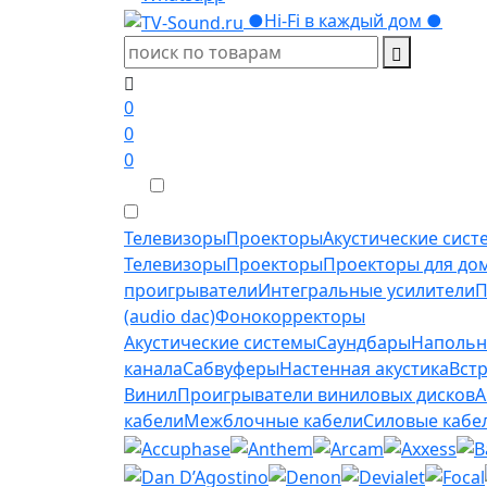
●
Hi-Fi в каждый дом
●
0
0
0
Телевизоры
Проекторы
Акустические сист
Телевизоры
Проекторы
Проекторы для до
проигрыватели
Интегральные усилители
П
(audio dac)
Фонокорректоры
Акустические системы
Саундбары
Напольн
канала
Сабвуферы
Настенная акустика
Вст
Винил
Проигрыватели виниловых дисков
А
кабели
Межблочные кабели
Силовые кабе