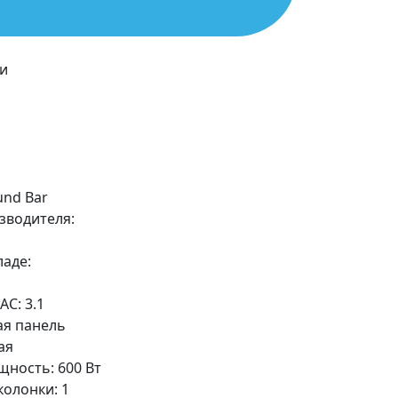
и
und Bar
зводителя:
ладе:
С: 3.1
ая панель
ая
ность: 600 Вт
олонки: 1