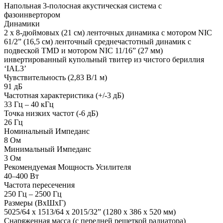
Напольная 3-полосная акустическая система с
фазоинвертором
Динамики
2 x 8-дюймовых (21 см) ленточных динамика с мотором NIC
61/2” (16,5 см) ленточный среднечастотный динамик с
подвеской TMD и мотором NIC 11/16” (27 мм)
инвертированный купольный твитер из чистого бериллия
‘IAL3’
Чувствительность (2,83 В/1 м)
91 дБ
Частотная характеристика (+/-3 дБ)
33 Гц – 40 кГц
Точка низких частот (-6 дБ)
26 Гц
Номинальный Импеданс
8 Ом
Минимальный Импеданс
3 Ом
Рекомендуемая Мощность Усилителя
40–400 Вт
Частота пересечения
250 Гц – 2500 Гц
Размеры (ВxШxГ)
5025/64 x 1513/64 x 2015/32” (1280 x 386 x 520 мм)
Снаряженная масса (с передней решеткой радиатора)