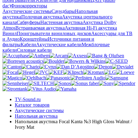
проигрыватели
Усилители для наушников
ЦАП (audio
dac)
Фонокорректоры
Акустические системы
Саундбары
Напольная
акустика
Полочная акустика
Акустика центрального
канала
Сабвуферы
Настенная акустика
Акустика Dolby
Atmos
Встраиваемая акустика
Активная Hi-Fi акустика
Винил
Проигрыватели виниловых дисков
Аксессуары для ТВ
и Аудио
Кронштейны
Источники питания и
фильтры
Кабели
Акустические кабели
Межблочные
кабели
Силовые кабели
TV-Sound.ru
Каталог товаров
Акустические системы
Напольная акустика
Напольная акустика Focal Kanta №3 High Gloss Walnut /
Ivory Mat