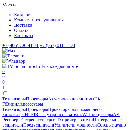
Москва
Каталог
Комната прослушивания
Доставка
Оплата
Контакты
+7 (495) 726-41-71
+7 (967) 011-11-71
●
Hi-Fi в каждый дом
●
0
0
0
Телевизоры
Проекторы
Акустические системы
Hi-
Fi
Винил
Аксессуары
Телевизоры
Проекторы
Проекторы для домашнего
кинотеатра
HI-FI
Blu-ray проигрыватели
AV Процессоры
AV
Ресиверы
Стереоресиверы
CD проигрыватели
Интегральные
усилители
Предусилители
Усилители мощности
Сетевые аудио